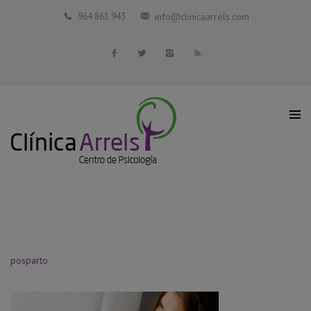
Inicio
964 861 943
info@clinicaarrels.com
La Clínica
Profesionales Colaboradores
Servicios
Blog
Contacto
posparto