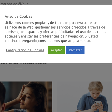
amorado de él/ella
Aviso de Cookies
a, de sus pensamientos y de sus preocupaciones
Utilizamos cookies propias y de terceros para evaluar el uso que
se hace de la Web, gestionar los servicios ofrecidos a través de
 luchando
la misma, los espacios y ofertas publicitarias, el uso de las redes
sociales y analizar las preferencias de navegación. Si usted
rupturas y reconciliaciones, siempre volviendo con los mismos propósitos 
continua navegando, consideramos que acepta su uso.
Configuración de Cookies
Aceptar
Rechazar
mer paso es tomar conciencia y solicitar ayuda.
icaciones Relacionadas