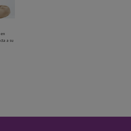
 en
cta a su