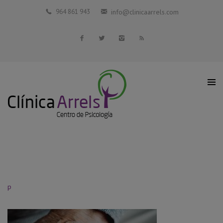
Inicio
964 861 943
info@clinicaarrels.com
La Clínica
Profesionales Colaboradores
Servicios
Blog
Contacto
p