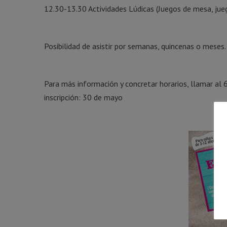
12.30-13.30 Actividades Lúdicas (Juegos de mesa, jue
Posibilidad de asistir por semanas, quincenas o meses.
Para más información y concretar horarios, llamar al
inscripción: 30 de mayo