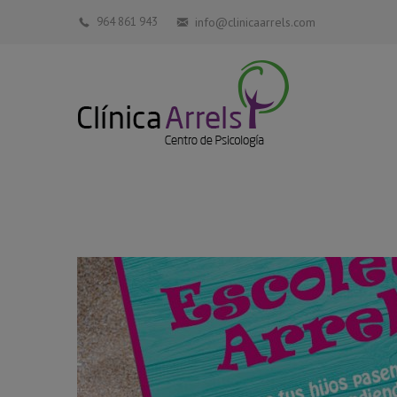
964 861 943
info@clinicaarrels.com