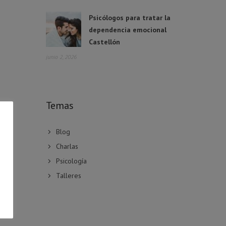
Psicólogos para tratar la
dependencia emocional
Castellón
junio 2, 2026
Temas
Blog
Charlas
Psicología
Talleres