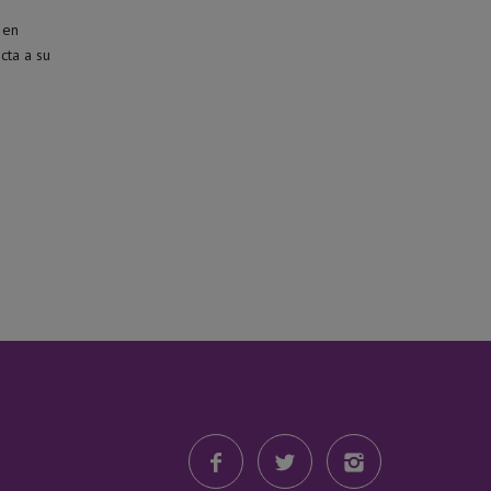
 en
cta a su