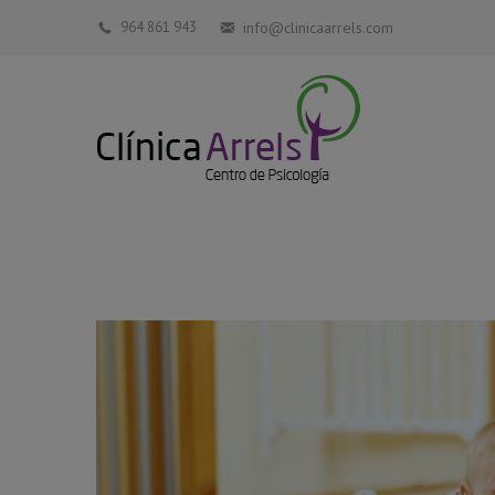
964 861 943
info@clinicaarrels.com