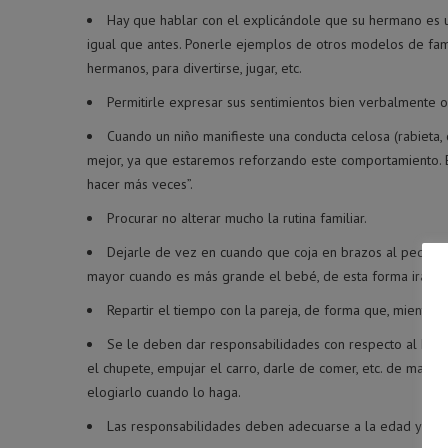
Hay que hablar con el explicándole que su hermano es u
igual que antes. Ponerle ejemplos de otros modelos de fami
hermanos, para divertirse, jugar, etc.
Permitirle expresar sus sentimientos bien verbalmente o
Cuando un niño manifieste una conducta celosa (rabieta, 
mejor, ya que estaremos reforzando este comportamiento. El
hacer más veces”.
Procurar no alterar mucho la rutina familiar.
Dejarle de vez en cuando que coja en brazos al pequeño 
mayor cuando es más grande el bebé, de esta forma irán fo
Repartir el tiempo con la pareja, de forma que, mientra
Se le deben dar responsabilidades con respecto al her
el chupete, empujar el carro, darle de comer, etc. de maner
elogiarlo cuando lo haga.
Las responsabilidades deben adecuarse a la edad y nunc