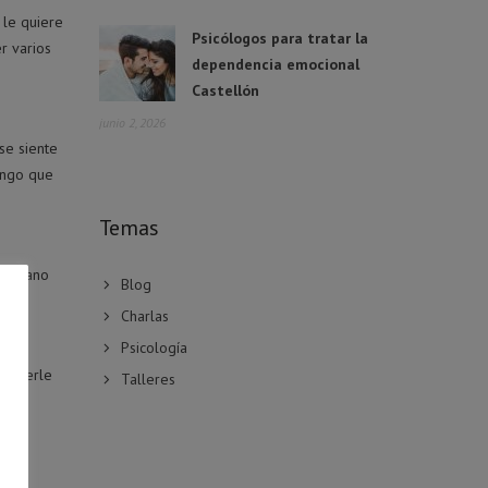
 le quiere
Psicólogos para tratar la
r varios
dependencia emocional
Castellón
junio 2, 2026
se siente
engo que
Temas
 hermano
Blog
Charlas
Psicología
 ponerle
Talleres
que