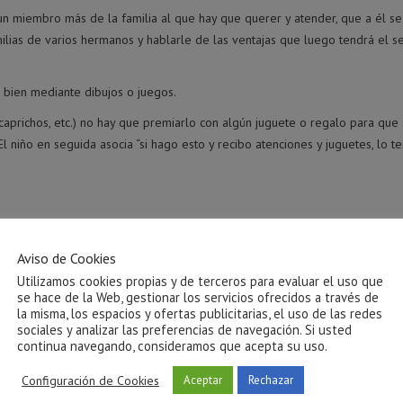
n miembro más de la familia al que hay que querer y atender, que a él se
lias de varios hermanos y hablarle de las ventajas que luego tendrá el se
 bien mediante dibujos o juegos.
caprichos, etc.) no hay que premiarlo con algún juguete o regalo para que 
 niño en seguida asocia “si hago esto y recibo atenciones y juguetes, lo t
(con vigilancia para evitar cualquier accidente) o dejarle que ejerza de
rtaleciendo los lazos de unión entre ambos.
Aviso de Cookies
s uno se ocupe del pequeño, otro lo haga del mayor, alternativamente.
Utilizamos cookies propias y de terceros para evaluar el uso que
se hace de la Web, gestionar los servicios ofrecidos a través de
mano pequeño en función de la edad. Por ejemplo, como darle el biberón,
la misma, los espacios y ofertas publicitarias, el uso de las redes
sociales y analizar las preferencias de navegación. Si usted
a que esto le haga sentirse mayor e importante dentro de la familia. Hay 
continua navegando, consideramos que acepta su uso.
Configuración de Cookies
Aceptar
Rechazar
a ser excesivas, ya que esto podría ser contraproducente.