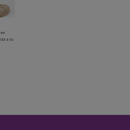
 en
cta a su