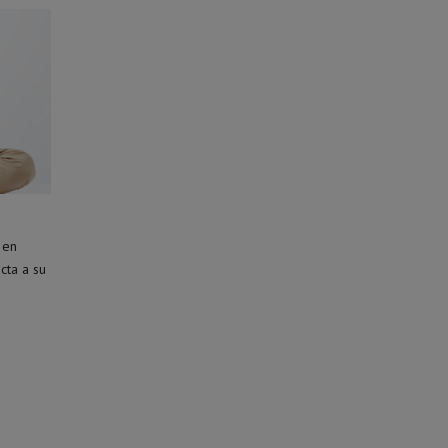
 en
cta a su