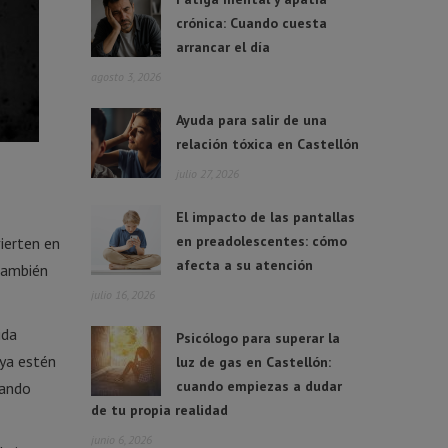
crónica: Cuando cuesta
arrancar el día
agosto 3, 2026
Ayuda para salir de una
relación tóxica en Castellón
julio 27, 2026
El impacto de las pantallas
en preadolescentes: cómo
ierten en
afecta a su atención
 también
julio 16, 2026
ida
Psicólogo para superar la
 ya estén
luz de gas en Castellón:
cuando empiezas a dudar
cando
de tu propia realidad
junio 6, 2026