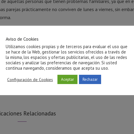
o de aquellas personas que tienen problemas familiares, ya que en 
as parejas prácticamente no conviven de lunes a viernes, sin embar
forma.
undo y en su mayor motivación también puede sentir tristeza al lle
o, llega la oportunidad de estar en un nuevo contexto. La tristeza
Aviso de Cookies
mbargo, debe tener una causa lógica y real.
Utilizamos cookies propias y de terceros para evaluar el uso que
se hace de la Web, gestionar los servicios ofrecidos a través de
 llega el fin de semana, entonces, debes intentar buscar un remedi
la misma, los espacios y ofertas publicitarias, el uso de las redes
sociales y analizar las preferencias de navegación. Si usted
ratar de cambiarlo. Ello te permitirá poder disfrutar y descansar en
continua navegando, consideramos que acepta su uso.
genda de forma diferente cuando llega el viernes, ampliando el tu c
Configuración de Cookies
momento agradables en familia.
Aceptar
Rechazar
icaciones Relacionadas