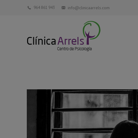
964 861 943
info@clinicaarrels.com