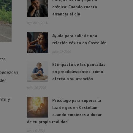
crónica: Cuando cuesta
arrancar el día
agosto 3, 2026
Ayuda para salir de una
relación tóxica en Castellón
julio 27, 2026
eza.
El impacto de las pantallas
en preadolescentes: cómo
obedezcan
afecta a su atención
oder
julio 16, 2026
til y
Psicólogo para superar la
luz de gas en Castellón:
cuando empiezas a dudar
de tu propia realidad
junio 6, 2026