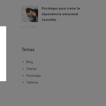
Psicólogos para tratar la
dependencia emocional
Castellón
junio 2, 2026
Temas
Blog
Charlas
Psicología
Talleres