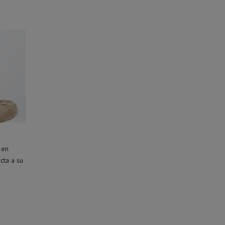
 en
cta a su