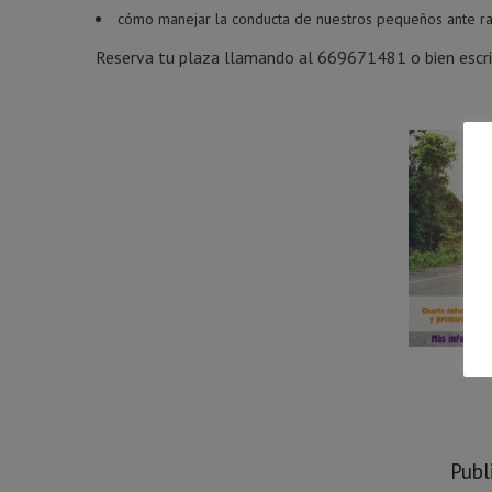
cómo manejar la conducta de nuestros pequeños ante ra
Reserva tu plaza llamando al 669671481 o bien escri
Publ