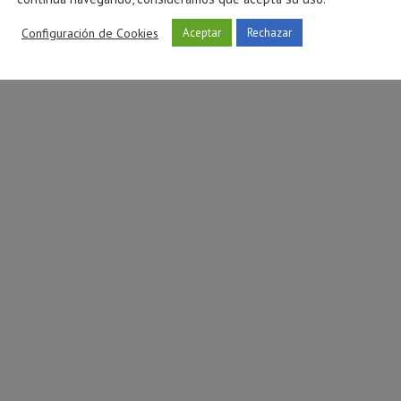
tóxica en Castellón
preadolescentes: cómo afe
Configuración de Cookies
Aceptar
Rechazar
atención
ulio 27, 2026
julio 16, 2026