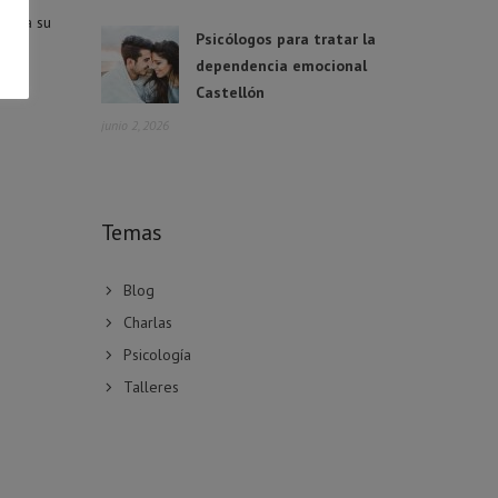
cta a su
Psicólogos para tratar la
dependencia emocional
Castellón
junio 2, 2026
Temas
Blog
Charlas
Psicología
Talleres