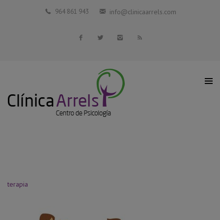
Inicio
964 861 943
info@clinicaarrels.com
La Clínica
Profesionales Colaboradores
Servicios
Blog
Contacto
terapia