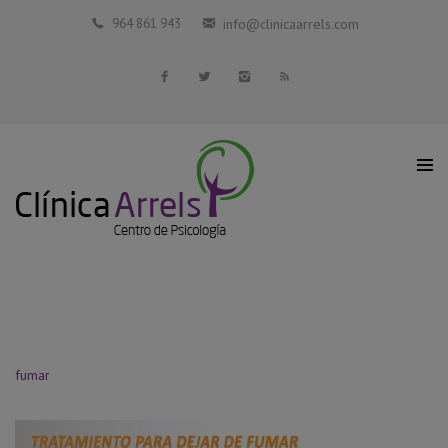
Inicio
964 861 943
info@clinicaarrels.com
La Clínica
Profesionales Colaboradores
Servicios
Blog
Contacto
fumar