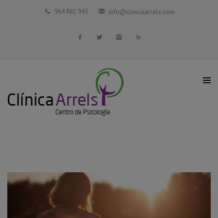
Inicio
964 861 943
info@clinicaarrels.com
La Clínica
Profesionales Colaboradores
Servicios
Blog
Contacto