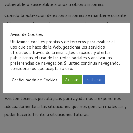
vulnerable o susceptible a unos u otros síntomas.
Cuando la activación de estos síntomas se mantiene durante
el tiempo, es demasiado intensa, o se activa ante situaciones
que realmente no son amenazantes, es cuando sufrimos los
Aviso de Cookies
efectos negativos de la ansiedad, produciéndonos malestar,
Utilizamos cookies propias y de terceros para evaluar el
ya que hacemos funcionar de forma inadecuada este
uso que se hace de la Web, gestionar los servicios
ofrecidos a través de la misma, los espacios y ofertas
mecanismo.
publicitarias, el uso de las redes sociales y analizar las
preferencias de navegación. Si usted continua navegando,
En muchas ocasiones lo que hacemos es “aliviar” a corto
consideramos que acepta su uso.
plazo este sentimiento de malestar evitando las situaciones
Configuración de Cookies
Aceptar
Rechazar
temidas o escapando de ellas, pero a largo plazo
continuamos manteniendo nuestro problema de ansiedad.
Existen técnicas psicológicas para ayudarnos a exponernos
adecuadamente a las situaciones que nos generan malestar y
poder hacerle frente a situaciones futuras.