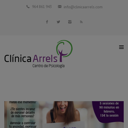
Inicio
964 861 943
info@clinicaarrels.com
La Clínica
Profesionales Colaboradores
Servicios
Blog
Contacto