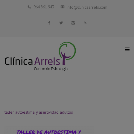
Inicio
964 861 943
info@clinicaarrels.com
La Clínica
Profesionales Colaboradores
Servicios
Blog
Contacto
taller autoestima y asertividad adultos