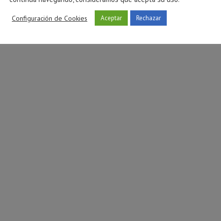
tóxica en Castellón
preadolescentes: cómo afe
Configuración de Cookies
Aceptar
Rechazar
atención
ulio 27, 2026
julio 16, 2026