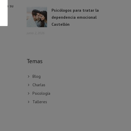
cta a su
Psicólogos para tratar la
dependencia emocional
Castellón
junio 2, 2026
Temas
Blog
Charlas
Psicología
Talleres