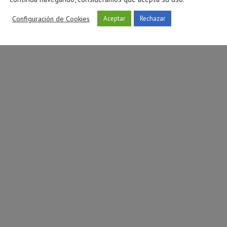
tóxica en Castellón
preadolescentes: cómo afe
Configuración de Cookies
Aceptar
Rechazar
atención
ulio 27, 2026
julio 16, 2026