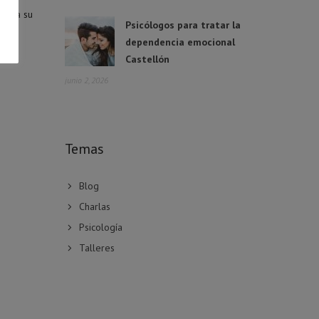
cta a su
Psicólogos para tratar la
dependencia emocional
Castellón
junio 2, 2026
Temas
Blog
Charlas
Psicología
Talleres