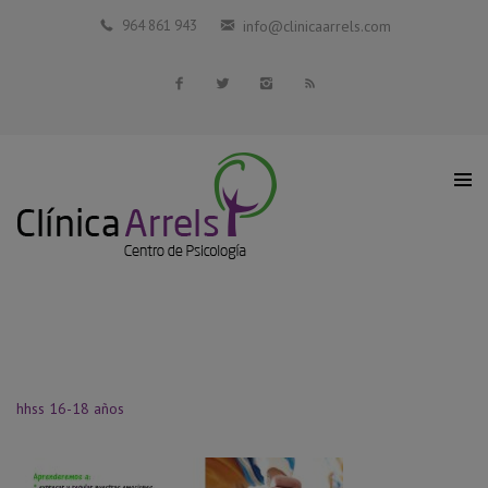
Inicio
964 861 943
info@clinicaarrels.com
La Clínica
Profesionales Colaboradores
Servicios
Blog
Contacto
hhss 16-18 años