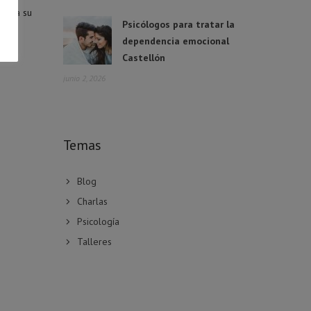
cta a su
Psicólogos para tratar la
dependencia emocional
Castellón
junio 2, 2026
Temas
Blog
Charlas
Psicología
Talleres