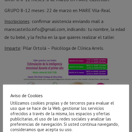
GRUPO 8-12 meses: 22 de marzo en MARE Vila-Real.
Inscripciones
: confirmar asistencia enviando mail a
marecastello.info@gmail.com, indicando: tu nombre, la edad
de tu bebé, y la fecha en la que quieres realizar el taller.
Imparte
: Pilar Ortolá – Psicóloga de Clínica Arrels.
Aviso de Cookies
Utilizamos cookies propias y de terceros para evaluar el
uso que se hace de la Web, gestionar los servicios
ofrecidos a través de la misma, los espacios y ofertas
publicitarias, el uso de las redes sociales y analizar las
preferencias de navegación. Si usted continua navegando,
consideramos que acepta su uso.