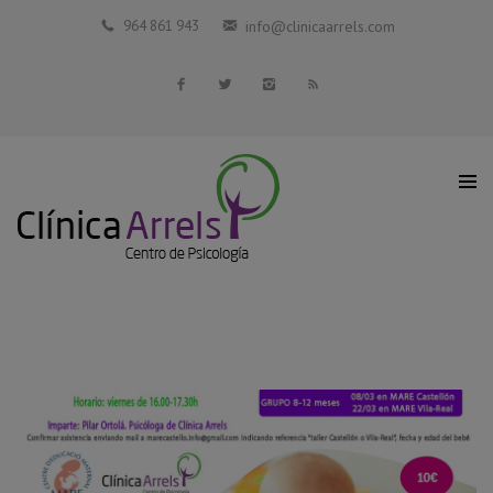
Inicio
964 861 943
info@clinicaarrels.com
La Clínica
Profesionales Colaboradores
Servicios
Blog
Contacto