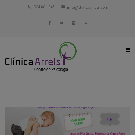
Inicio
964 861 943
info@clinicaarrels.com
La Clínica
Profesionales Colaboradores
Servicios
Blog
Contacto