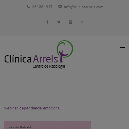
Inicio
964 861 943
info@clinicaarrels.com
La Clínica
Profesionales Colaboradores
Servicios
Blog
Contacto
webinar dependencia emocional