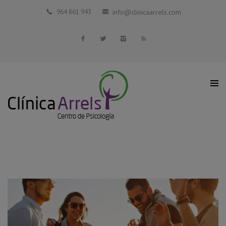
Inicio
964 861 943
info@clinicaarrels.com
La Clínica
Profesionales Colaboradores
Servicios
Blog
Contacto