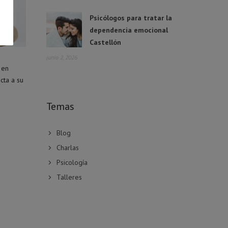
Psicólogos para tratar la
dependencia emocional
Castellón
junio 2, 2026
 en
cta a su
Temas
Blog
Charlas
Psicología
Talleres