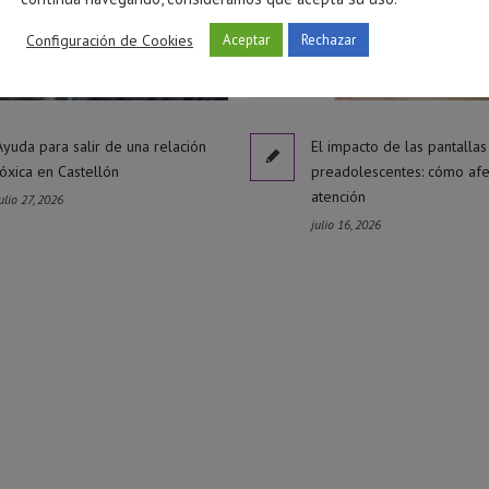
Configuración de Cookies
Aceptar
Rechazar
Ayuda para salir de una relación
El impacto de las pantallas
tóxica en Castellón
preadolescentes: cómo afe
atención
ulio 27, 2026
julio 16, 2026