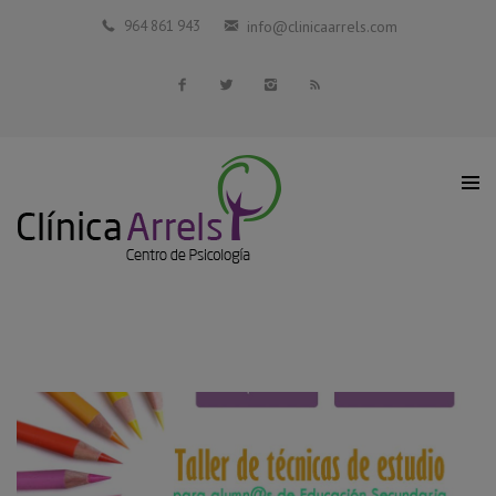
Inicio
964 861 943
info@clinicaarrels.com
La Clínica
Profesionales Colaboradores
Servicios
Blog
Contacto