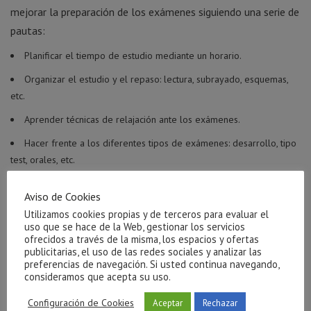
mejorar la preparación de los exámenes siguiendo una serie de
pautas:
Planificar el tiempo de estudio mediante un horario.
Organizar el estudio y el repaso: lectura, subrayado, esquemas,
etc.
Aprender técnicas de relajación ante los exámenes.
Hacer frente a los diferentes tipos de exámenes: desarrollo, tipo
test, orales, etc.
El próximo taller tendrá comienzo en la semana del 17 al 21
Aviso de Cookies
de septiembre. Consta de 5 sesiones, una por semana. Para
Utilizamos cookies propias y de terceros para evaluar el
más información y concretar horarios puedes llamar al
uso que se hace de la Web, gestionar los servicios
ofrecidos a través de la misma, los espacios y ofertas
964861943 / 669671481, o escribir a info@clinicaarrels.com
publicitarias, el uso de las redes sociales y analizar las
preferencias de navegación. Si usted continua navegando,
Publicaciones Relacionadas
consideramos que acepta su uso.
Configuración de Cookies
Aceptar
Rechazar