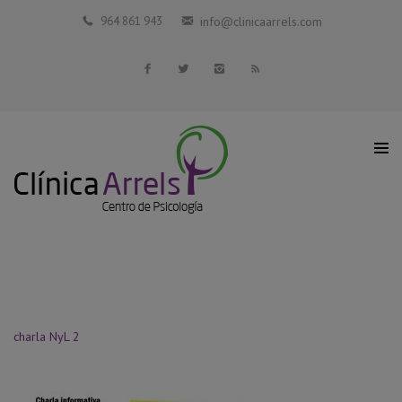
Inicio
964 861 943
info@clinicaarrels.com
La Clínica
Profesionales Colaboradores
Servicios
Blog
Contacto
charla NyL 2