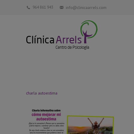
964 861 943
info@clinicaarrels.com
charla autoestima