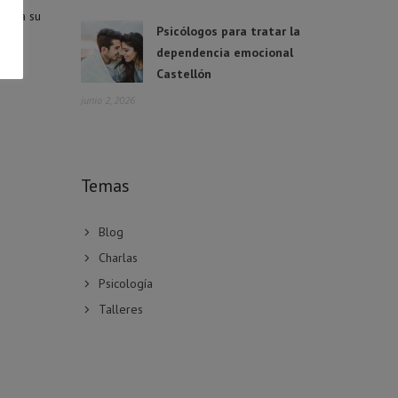
cta a su
Psicólogos para tratar la
dependencia emocional
Castellón
junio 2, 2026
Temas
Blog
Charlas
Psicología
Talleres