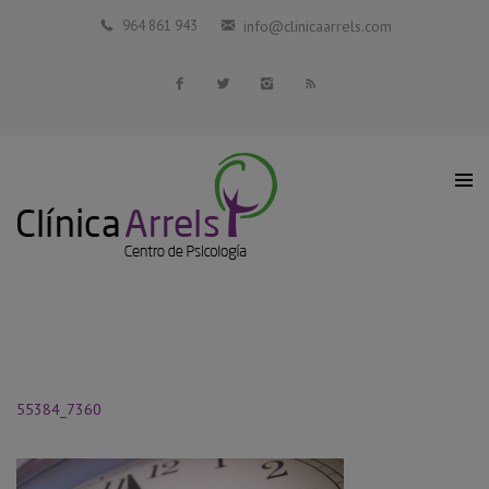
Inicio
964 861 943
info@clinicaarrels.com
La Clínica
Profesionales Colaboradores
Servicios
Blog
Contacto
55384_7360