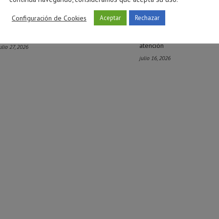
Configuración de Cookies
Aceptar
Rechazar
Ayuda para salir de una relación
El impacto de las pantallas
tóxica en Castellón
preadolescentes: cómo afe
atención
ulio 27, 2026
julio 16, 2026