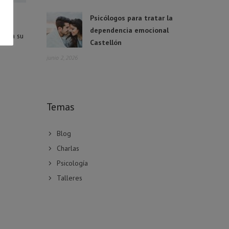
Psicólogos para tratar la
 en
dependencia emocional
cta a su
Castellón
junio 2, 2026
Temas
Blog
Charlas
Psicología
Talleres