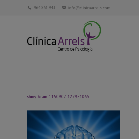
964 861 943
info@clinicaarrels.com
shiny-brain-1150907-1279×1065