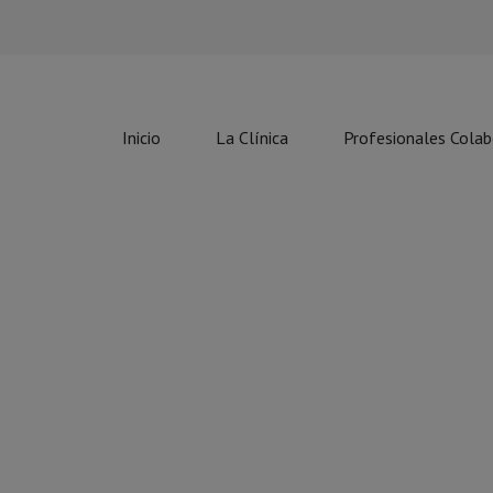
Inicio
La Clínica
Profesionales Cola