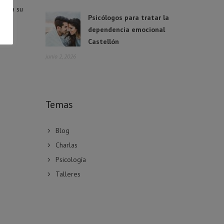
cta a su
Psicólogos para tratar la
dependencia emocional
Castellón
junio 2, 2026
Temas
Blog
Charlas
Psicología
Talleres