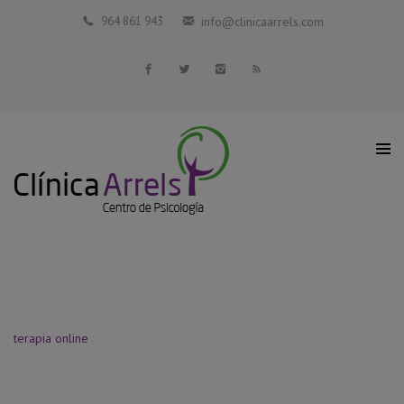
Inicio
964 861 943
info@clinicaarrels.com
La Clínica
Profesionales Colaboradores
Servicios
Blog
Contacto
terapia online