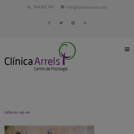
Inicio
964 861 943
info@clinicaarrels.com
La Clínica
Profesionales Colaboradores
Servicios
Blog
Contacto
talleres-ep-es