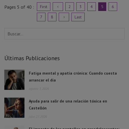
Pages
5
of 40 :
First
2
3
4
5
6
7
8
Last
Últimas Publicaciones
Fatiga mental y apatía crónica: Cuando cuesta
arrancar el día
agosto 3, 2026
Ayuda para salir de una relación tóxica en
Castellón
julio 27, 2026
El impacto de las pantallas en preadolescentes: