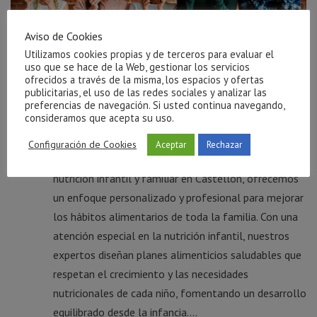
Aviso de Cookies
Utilizamos cookies propias y de terceros para evaluar el
uso que se hace de la Web, gestionar los servicios
ofrecidos a través de la misma, los espacios y ofertas
publicitarias, el uso de las redes sociales y analizar las
Especialista en nutrición infantil y familiar en Castellón
preferencias de navegación. Si usted continua navegando,
Blog
consideramos que acepta su uso.
Especialista en nutrición infantil y familiar en
Configuración de Cookies
Aceptar
Rechazar
Castellón En Clínica Arrels, tu especialista en
nutrición infantil y familiar en Castellón, ofrecemos
un enfoque personalizado y profesional para mejorar
los hábitos alimentarios de toda la familia. Con una
atención especial en la nutrición infantil, nuestros
expertos diseñan planes alimenticios saludables que
respetan el crecimiento y las necesidades
nutricionales de cada niño, fomentando un desarrollo
equilibrado desde la infancia....