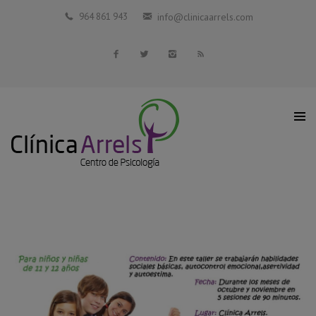
Inicio
964 861 943
info@clinicaarrels.com
La Clínica
Profesionales Colaboradores
Servicios
Blog
Contacto