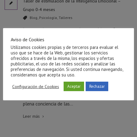
Taller de estimulación de la Inteligencia Emocional –
Grupo 0-4 meses
Blog
,
Psicología
,
Talleres
Las emociones que surgen durante el juego forman
la personalidad del niño pequeño. A partir de sus
Aviso de Cookies
primeras experiencias, el niño irá constituyendo poco
Utilizamos cookies propias y de terceros para evaluar el
uso que se hace de la Web, gestionar los servicios
a poco, la estructura de su personalidad, su forma
ofrecidos a través de la misma, los espacios y ofertas
personal de ser, sentir, actuar y reaccionar frente a
publicitarias, el uso de las redes sociales y analizar las
preferencias de navegación. Si usted continua navegando,
los demás y a los objetos que están a su alcance. El
consideramos que acepta su uso.
próximo taller que realizaremos en MARE Castelló
Configuración de Cookies
Aceptar
Rechazar
va dirigidos a mamás y papás con sus bebés de 0 a 4
meses. Estos talleres tienen como objetivo tomar
plena conciencia de las...
Leer más