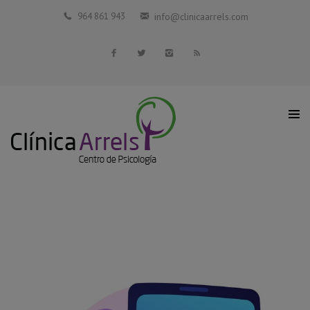
Inicio
964 861 943
info@clinicaarrels.com
La Clínica
Profesionales Colaboradores
Servicios
Blog
Contacto