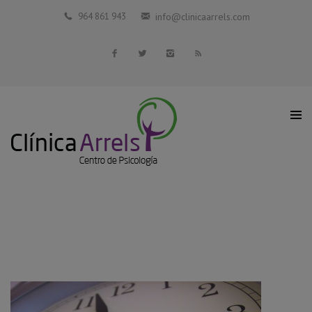
Inicio
964 861 943
info@clinicaarrels.com
La Clínica
Profesionales Colaboradores
Servicios
Blog
Contacto