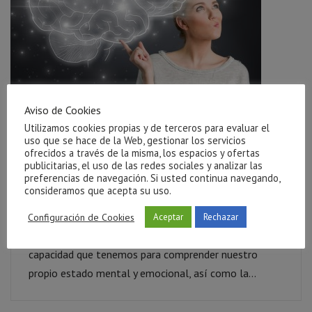
Aviso de Cookies
Utilizamos cookies propias y de terceros para evaluar el
uso que se hace de la Web, gestionar los servicios
Teoría de la Mente y Entrenamiento Metacognitivo
ofrecidos a través de la misma, los espacios y ofertas
publicitarias, el uso de las redes sociales y analizar las
Blog
,
Psicología
preferencias de navegación. Si usted continua navegando,
consideramos que acepta su uso.
La teoría de la mente, también conocida como
Configuración de Cookies
Aceptar
Rechazar
cognición social o metacognición, hace referencia a la
capacidad que tenemos para comprender nuestro
propio estado mental y emocional, así como la...